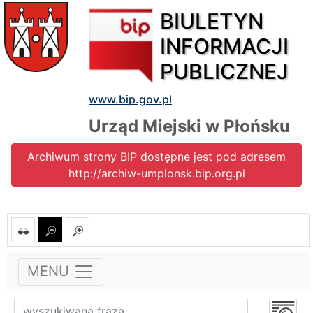
BIULETYN
INFORMACJI
PUBLICZNEJ
www.bip.gov.pl
Urząd Miejski w Płońsku
Archiwum strony BIP dostępne jest pod adresem
http://archiw-umplonsk.bip.org.pl
MENU