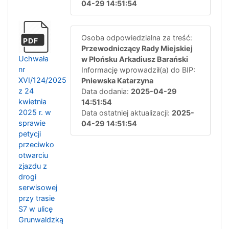
04-29 14:51:54
Osoba odpowiedzialna za treść:
PDF
Przewodniczący Rady Miejskiej
Uchwała
w Płońsku Arkadiusz Barański
nr
Informację wprowadził(a) do BIP:
XVI/124/2025
Pniewska Katarzyna
z 24
Data dodania:
2025-04-29
kwietnia
14:51:54
2025 r. w
Data ostatniej aktualizacji:
2025-
sprawie
04-29 14:51:54
petycji
przeciwko
otwarciu
zjazdu z
drogi
serwisowej
przy trasie
S7 w ulicę
Grunwaldzką