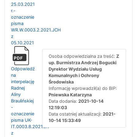
25.03.2021
r.-
oznaczenie
pisma
WR.W.0003.2.2021.JCH
z
05.10.2021
Osoba odpowiedzialna za treść:
Z
PDF
up. Burmistrza Andrzej Bogucki
Odpowiedź
Dyrektor Wydziału Usług
na
Komunalnych i Ochrony
interpelację
Środowiska
Radnej
Informację wprowadził(a) do BIP:
Aliny
Pniewska Katarzyna
Braulińskiej
Data dodania:
2021-10-14
-
12:19:03
oznaczenie
Data ostatniej aktualizacji:
2021-
pisma UK-
10-14 15:33:49
IT.0003.8.2021.JK
z