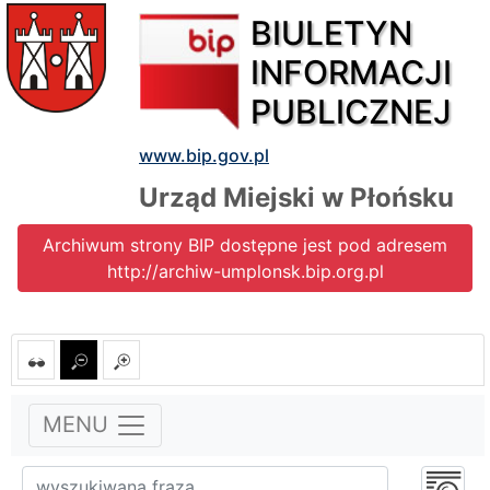
BIULETYN
INFORMACJI
PUBLICZNEJ
www.bip.gov.pl
Urząd Miejski w Płońsku
Archiwum strony BIP dostępne jest pod adresem
http://archiw-umplonsk.bip.org.pl
MENU