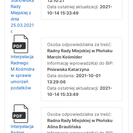
Stanowiska
13:10:21
Rady
Data ostatniej aktualizacji:
2021-
Miejskiej z
10-14 15:33:49
dnia
25.03.2021
r.
Osoba odpowiedzialna za treść:
PDF
Radny Rady Miejskiej w Płońsku
Interpelacja
Marcin Kośmider
Radnego
Informację wprowadził(a) do BIP:
M.Kośmidra
Pniewska Katarzyna
w sprawie
Data dodania:
2021-10-01
umorzeń
13:29:06
podatków
Data ostatniej aktualizacji:
2021-
10-14 15:33:49
Osoba odpowiedzialna za treść:
PDF
Radna Rady Miejskiej w Płońsku
Interpelacja
Alina Braulińska
Radnej
Informację wprowadził(a) do BIP: