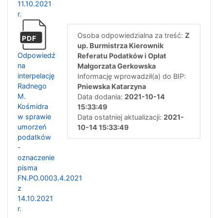
11.10.2021
r.
Osoba odpowiedzialna za treść:
Z
PDF
up. Burmistrza Kierownik
Odpowiedź
Referatu Podatków i Opłat
na
Małgorzata Gerkowska
interpelację
Informację wprowadził(a) do BIP:
Radnego
Pniewska Katarzyna
M.
Data dodania:
2021-10-14
Kośmidra
15:33:49
w sprawie
Data ostatniej aktualizacji:
2021-
umorzeń
10-14 15:33:49
podatków
-
oznaczenie
pisma
FN.PO.0003.4.2021
z
14.10.2021
r.