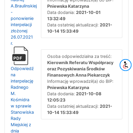
A.Braulinskiej
Pniewska Katarzyna
-
Data dodania:
2021-10-01
ponowienie
13:32:49
interpelacji
Data ostatniej aktualizacji:
2021-
złożonej
10-14 15:33:49
26.07.2021
r.
Osoba odpowiedzialna za treść:
PDF
Kierownik Referatu Współpracy
Odpowiedź
oraz Pozyskiwania Środków
na
Finansowych Anna Piekarczyk
interpelację
Informację wprowadził(a) do BIP:
Radnego
Pniewska Katarzyna
M.
Data dodania:
2021-10-08
Kośmidra
12:05:23
w sprawie
Data ostatniej aktualizacji:
2021-
Stanowiska
10-14 15:33:49
Rady
Miejskiej z
dnia