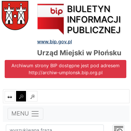
BIULETYN
INFORMACJI
PUBLICZNEJ
www.bip.gov.pl
Urząd Miejski w Płońsku
Archiwum strony BIP dostępne jest pod adresem
http://archiw-umplonsk.bip.org.pl
MENU