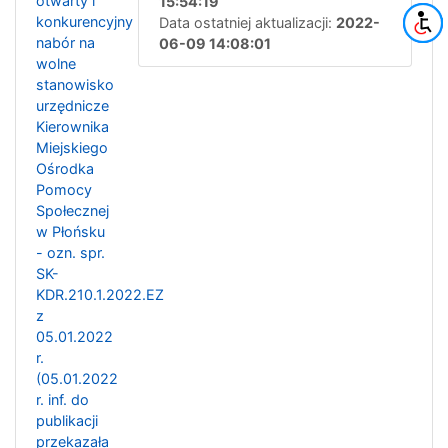
otwarty i
15:54:19
konkurencyjny
Data ostatniej aktualizacji:
2022-
nabór na
06-09 14:08:01
wolne
stanowisko
urzędnicze
Kierownika
Miejskiego
Ośrodka
Pomocy
Społecznej
w Płońsku
- ozn. spr.
SK-
KDR.210.1.2022.EZ
z
05.01.2022
r.
(05.01.2022
r. inf. do
publikacji
przekazała