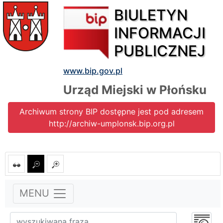
BIULETYN
INFORMACJI
PUBLICZNEJ
www.bip.gov.pl
Urząd Miejski w Płońsku
Archiwum strony BIP dostępne jest pod adresem
http://archiw-umplonsk.bip.org.pl
MENU