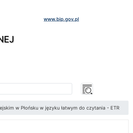
www.bip.gov.pl
NEJ
iejskim w Płońsku w języku łatwym do czytania - ETR