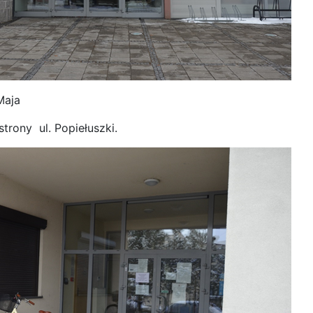
Maja
trony ul. Popiełuszki.