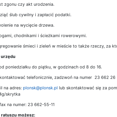
t zgonu czy akt urodzenia.
ąć ślub cywilny i zapłacić podatki.
wolenie na wycięcie drzewa.
rogami, chodnikami i ścieżkami rowerowymi.
regowanie śmieci i zieleń w mieście to także rzeczy, za k
 urzędu
d poniedziałku do piątku, w godzinach od 8 do 16.
 skontaktować telefonicznie, zadzwoń na numer 23 662 26 
l na adres:
plonsk@plonsk.pl
lub skontaktować się za pomo
4g/skrytka
fax na numer: 23 662-55-11
 ratuszu możesz: