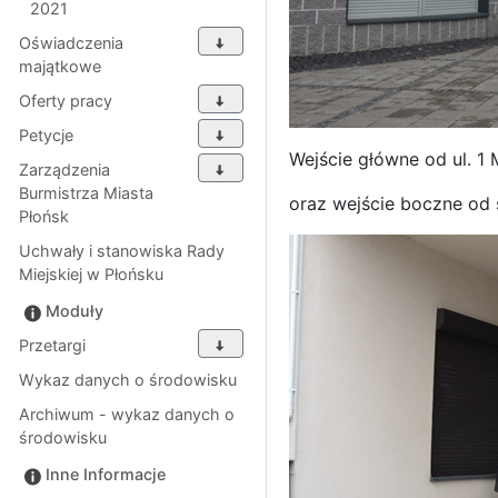
2021
Oświadczenia
majątkowe
Oferty pracy
Petycje
Wejście główne od ul. 1 
Zarządzenia
Burmistrza Miasta
oraz wejście boczne od s
Płońsk
Uchwały i stanowiska Rady
Miejskiej w Płońsku
Moduły
Przetargi
Wykaz danych o środowisku
Archiwum - wykaz danych o
środowisku
Inne Informacje