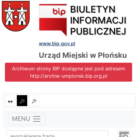
BIULETYN
INFORMACJI
PUBLICZNEJ
www.bip.gov.pl
Urząd Miejski w Płońsku
Archiwum strony BIP dostępne jest pod adresem
http://archiw-umplonsk.bip.org.pl
MENU