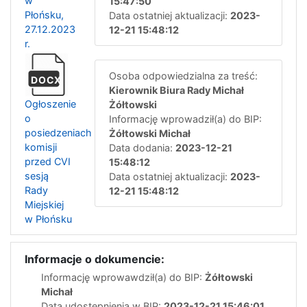
w
15:47:50
Płońsku,
Data ostatniej aktualizacji:
2023-
27.12.2023
12-21 15:48:12
r.
Osoba odpowiedzialna za treść:
DOCX
Kierownik Biura Rady Michał
Ogłoszenie
Żółtowski
o
Informację wprowadził(a) do BIP:
posiedzeniach
Żółtowski Michał
komisji
Data dodania:
2023-12-21
przed CVI
15:48:12
sesją
Data ostatniej aktualizacji:
2023-
Rady
12-21 15:48:12
Miejskiej
w Płońsku
Informacje o dokumencie:
Informację wprowawdził(a) do BIP:
Żółtowski
Michał
Data udostępnienia w BIP:
2023-12-21 15:46:01