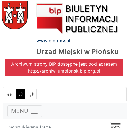
BIULETYN
INFORMACJI
PUBLICZNEJ
www.bip.gov.pl
Urząd Miejski w Płońsku
Archiwum strony BIP dostępne jest pod adresem
http://archiw-umplonsk.bip.org.pl
MENU